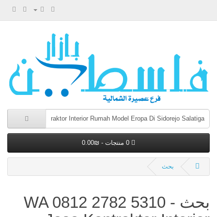
0 منتجات - ₪0.00
بحث
بحث - WA 0812 2782 5310